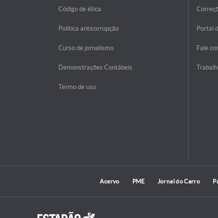
Código de ética
Correç
Politica anticorrupção
Portal 
Curso de jornalismo
Fale co
Demonstrações Contábeis
Trabalh
Termo de uso
Acervo
PME
Jornal do Carro
P