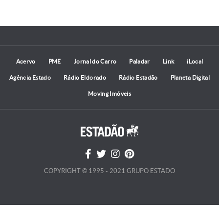
Acervo
PME
Jornal do Carro
Paladar
Link
iLocal
Agência Estado
Rádio Eldorado
Rádio Estadão
Planeta Digital
Moving Imóveis
COPYRIGHT © 1995 - 2021 GRUPO ESTADO