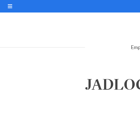
Emp
JADLOG