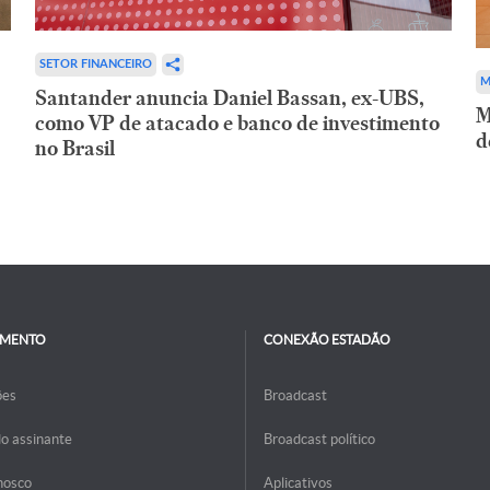
SETOR FINANCEIRO
M
Santander anuncia Daniel Bassan, ex-UBS,
M
como VP de atacado e banco de investimento
d
no Brasil
IMENTO
CONEXÃO ESTADÃO
ões
Broadcast
do assinante
Broadcast político
nosco
Aplicativos