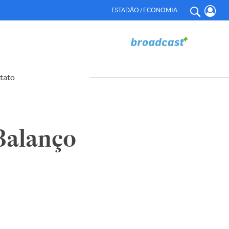
ESTADÃO / ECONOMIA
tato
alanço