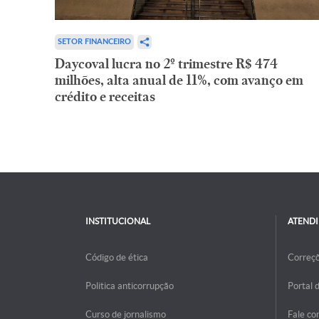
SETOR FINANCEIRO
Daycoval lucra no 2º trimestre R$ 474
milhões, alta anual de 11%, com avanço em
crédito e receitas
INSTITUCIONAL
ATEND
Código de ética
Correç
Politica anticorrupção
Portal 
Curso de jornalismo
Fale co