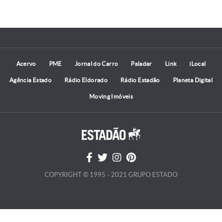
Acervo
PME
Jornal do Carro
Paladar
Link
iLocal
Agência Estado
Rádio Eldorado
Rádio Estadão
Planeta Digital
Moving Imóveis
COPYRIGHT © 1995 - 2021 GRUPO ESTADO