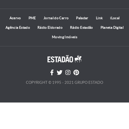
Acervo
PME
Jornal do Carro
Paladar
Link
iLocal
Agência Estado
Rádio Eldorado
Rádio Estadão
Planeta Digital
Moving Imóveis
COPYRIGHT © 1995 - 2021 GRUPO ESTADO