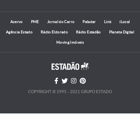
Acervo
PME
Jornal do Carro
Paladar
Link
iLocal
Agência Estado
Rádio Eldorado
Rádio Estadão
Planeta Digital
Moving Imóveis
COPYRIGHT © 1995 - 2021 GRUPO ESTADO