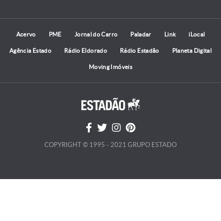
Acervo
PME
Jornal do Carro
Paladar
Link
iLocal
Agência Estado
Rádio Eldorado
Rádio Estadão
Planeta Digital
Moving Imóveis
COPYRIGHT © 1995 - 2021 GRUPO ESTADO