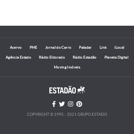
Acervo
PME
Jornal do Carro
Paladar
Link
iLocal
Agência Estado
Rádio Eldorado
Rádio Estadão
Planeta Digital
Moving Imóveis
COPYRIGHT © 1995 - 2021 GRUPO ESTADO