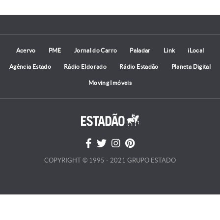
Acervo
PME
Jornal do Carro
Paladar
Link
iLocal
Agência Estado
Rádio Eldorado
Rádio Estadão
Planeta Digital
Moving Imóveis
COPYRIGHT © 1995 - 2021 GRUPO ESTADO