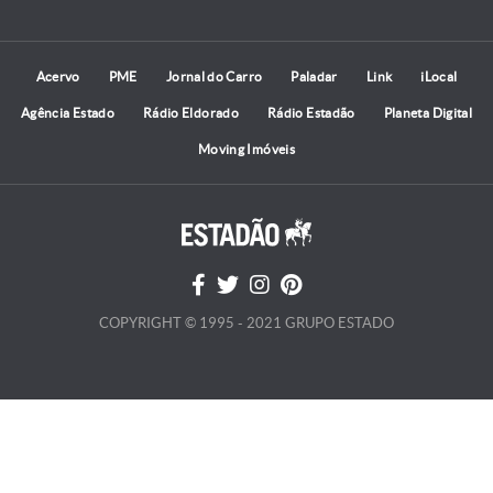
Acervo
PME
Jornal do Carro
Paladar
Link
iLocal
Agência Estado
Rádio Eldorado
Rádio Estadão
Planeta Digital
Moving Imóveis
COPYRIGHT © 1995 - 2021 GRUPO ESTADO