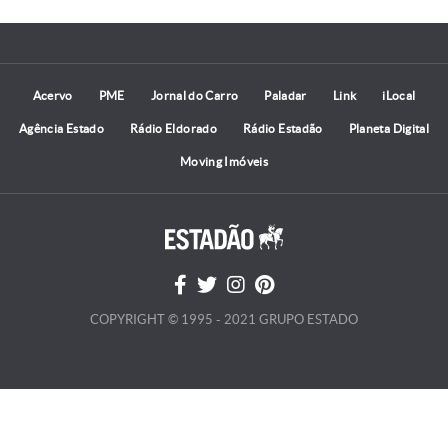
Acervo
PME
Jornal do Carro
Paladar
Link
iLocal
Agência Estado
Rádio Eldorado
Rádio Estadão
Planeta Digital
Moving Imóveis
COPYRIGHT © 1995 - 2021 GRUPO ESTADO