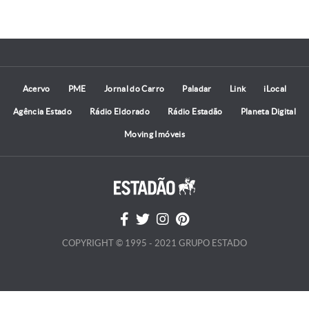
Acervo
PME
Jornal do Carro
Paladar
Link
iLocal
Agência Estado
Rádio Eldorado
Rádio Estadão
Planeta Digital
Moving Imóveis
COPYRIGHT © 1995 - 2021 GRUPO ESTADO