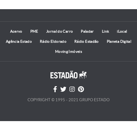
Acervo
PME
Jornal do Carro
Paladar
Link
iLocal
Agência Estado
Rádio Eldorado
Rádio Estadão
Planeta Digital
Moving Imóveis
COPYRIGHT © 1995 - 2021 GRUPO ESTADO