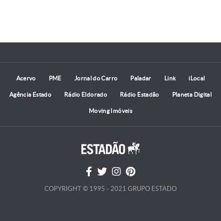
Acervo
PME
Jornal do Carro
Paladar
Link
iLocal
Agência Estado
Rádio Eldorado
Rádio Estadão
Planeta Digital
Moving Imóveis
COPYRIGHT © 1995 - 2021 GRUPO ESTADO