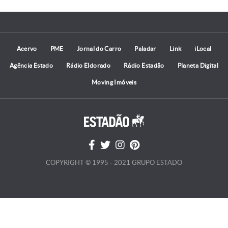
Acervo
PME
Jornal do Carro
Paladar
Link
iLocal
Agência Estado
Rádio Eldorado
Rádio Estadão
Planeta Digital
Moving Imóveis
COPYRIGHT © 1995 - 2021 GRUPO ESTADO