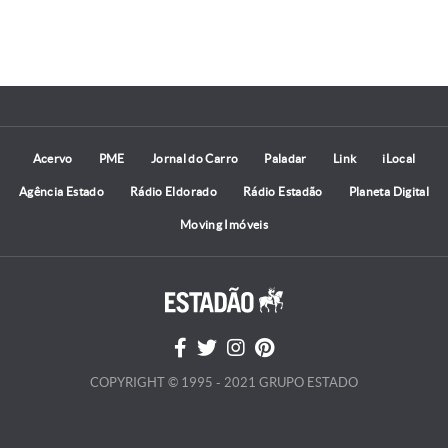
Acervo
PME
Jornal do Carro
Paladar
Link
iLocal
Agência Estado
Rádio Eldorado
Rádio Estadão
Planeta Digital
Moving Imóveis
COPYRIGHT © 1995 - 2021 GRUPO ESTADO