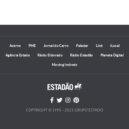
Acervo
PME
Jornal do Carro
Paladar
Link
iLocal
Agência Estado
Rádio Eldorado
Rádio Estadão
Planeta Digital
Moving Imóveis
COPYRIGHT © 1995 - 2021 GRUPO ESTADO