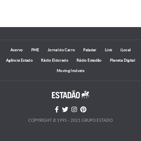
Acervo
PME
Jornal do Carro
Paladar
Link
iLocal
Agência Estado
Rádio Eldorado
Rádio Estadão
Planeta Digital
Moving Imóveis
COPYRIGHT © 1995 - 2021 GRUPO ESTADO