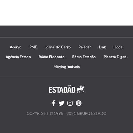
Acervo
PME
Jornal do Carro
Paladar
Link
iLocal
Agência Estado
Rádio Eldorado
Rádio Estadão
Planeta Digital
Moving Imóveis
COPYRIGHT © 1995 - 2021 GRUPO ESTADO