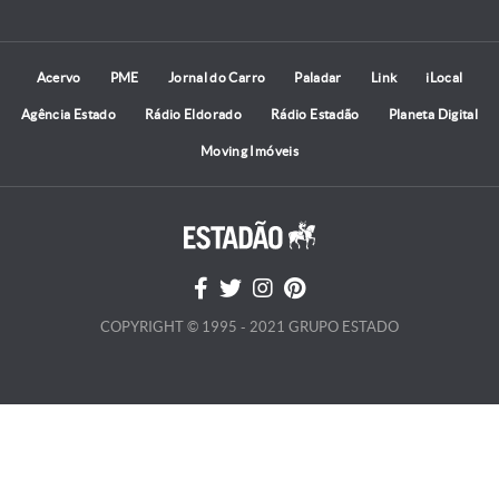
Acervo
PME
Jornal do Carro
Paladar
Link
iLocal
Agência Estado
Rádio Eldorado
Rádio Estadão
Planeta Digital
Moving Imóveis
COPYRIGHT © 1995 - 2021 GRUPO ESTADO