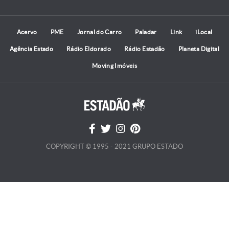
Acervo
PME
Jornal do Carro
Paladar
Link
iLocal
Agência Estado
Rádio Eldorado
Rádio Estadão
Planeta Digital
Moving Imóveis
COPYRIGHT © 1995 - 2021 GRUPO ESTADO