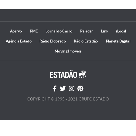
Acervo
PME
Jornal do Carro
Paladar
Link
iLocal
Agência Estado
Rádio Eldorado
Rádio Estadão
Planeta Digital
Moving Imóveis
COPYRIGHT © 1995 - 2021 GRUPO ESTADO