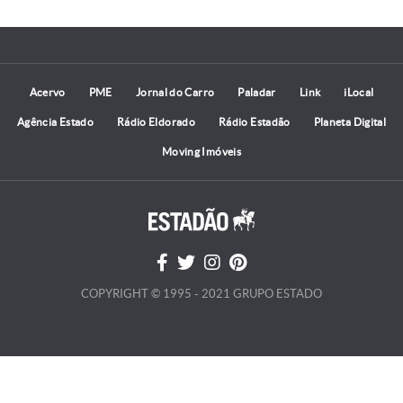
Acervo
PME
Jornal do Carro
Paladar
Link
iLocal
Agência Estado
Rádio Eldorado
Rádio Estadão
Planeta Digital
Moving Imóveis
COPYRIGHT © 1995 - 2021 GRUPO ESTADO