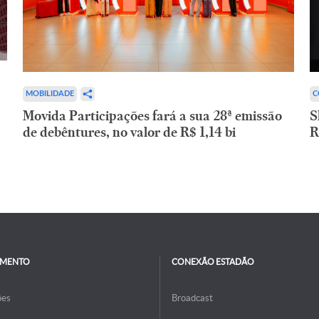
C
MOBILIDADE
S
Movida Participações fará a sua 28ª emissão
R
de debêntures, no valor de R$ 1,14 bi
IMENTO
CONEXÃO ESTADÃO
ões
Broadcast