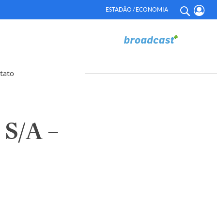
ESTADÃO / ECONOMIA
tato
S/A –