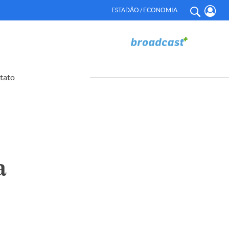
ESTADÃO / ECONOMIA
tato
a