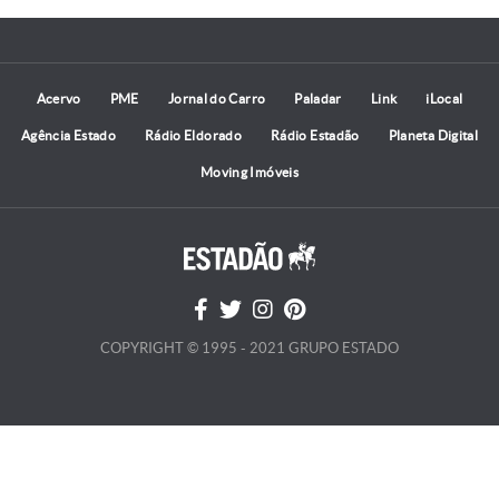
Acervo
PME
Jornal do Carro
Paladar
Link
iLocal
Agência Estado
Rádio Eldorado
Rádio Estadão
Planeta Digital
Moving Imóveis
COPYRIGHT © 1995 - 2021 GRUPO ESTADO