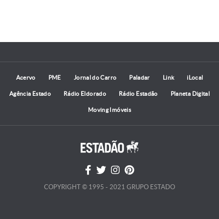
Acervo
PME
Jornal do Carro
Paladar
Link
iLocal
Agência Estado
Rádio Eldorado
Rádio Estadão
Planeta Digital
Moving Imóveis
COPYRIGHT © 1995 - 2021 GRUPO ESTADO