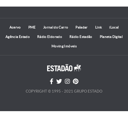
Acervo
PME
Jornal do Carro
Paladar
Link
iLocal
Agência Estado
Rádio Eldorado
Rádio Estadão
Planeta Digital
Moving Imóveis
COPYRIGHT © 1995 - 2021 GRUPO ESTADO