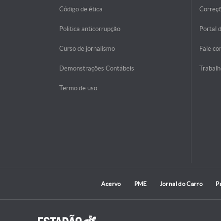
Código de ética
Correç
Politica anticorrupção
Portal 
Curso de jornalismo
Fale co
Demonstrações Contábeis
Trabalh
Termo de uso
Acervo
PME
Jornal do Carro
P