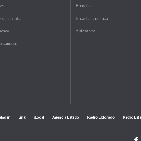
ões
Broadcast
do assinante
Broadcast político
nosco
Aplicativos
e conosco
aladar
Link
iLocal
Agência Estado
Rádio Eldorado
Rádio Est