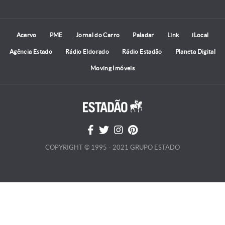
Acervo
PME
Jornal do Carro
Paladar
Link
iLocal
Agência Estado
Rádio Eldorado
Rádio Estadão
Planeta Digital
Moving Imóveis
COPYRIGHT © 1995 - 2021 GRUPO ESTADO