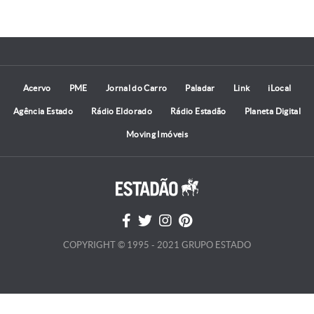
Acervo
PME
Jornal do Carro
Paladar
Link
iLocal
Agência Estado
Rádio Eldorado
Rádio Estadão
Planeta Digital
Moving Imóveis
COPYRIGHT © 1995 - 2021 GRUPO ESTADO