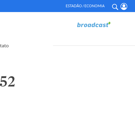
ESTADÃO / ECONOMIA
tato
552