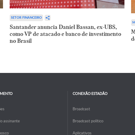
SETOR FINANCEIRO
M
Santander anuncia Daniel Bassan, ex-UBS,
M
como VP de atacado e banco de investimento
d
no Brasil
IMENTO
CONEXÃO ESTADÃO
ões
Broadcast
do assinante
Broadcast político
nosco
Aplicativos