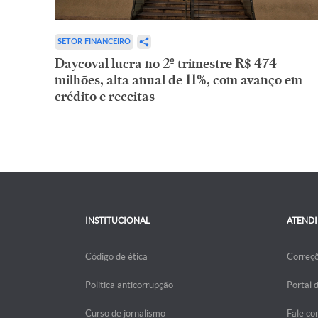
SETOR FINANCEIRO
Daycoval lucra no 2º trimestre R$ 474
milhões, alta anual de 11%, com avanço em
crédito e receitas
INSTITUCIONAL
ATEND
Código de ética
Correç
Politica anticorrupção
Portal 
Curso de jornalismo
Fale co