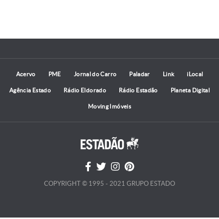
Acervo
PME
Jornal do Carro
Paladar
Link
iLocal
Agência Estado
Rádio Eldorado
Rádio Estadão
Planeta Digital
Moving Imóveis
COPYRIGHT © 1995 - 2021 GRUPO ESTADO