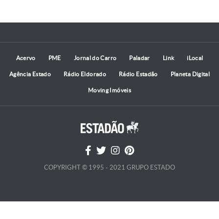
Acervo
PME
Jornal do Carro
Paladar
Link
iLocal
Agência Estado
Rádio Eldorado
Rádio Estadão
Planeta Digital
Moving Imóveis
COPYRIGHT © 1995 - 2021 GRUPO ESTADO