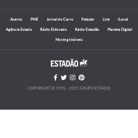
Acervo
PME
Jornal do Carro
Paladar
Link
iLocal
Agência Estado
Rádio Eldorado
Rádio Estadão
Planeta Digital
Moving Imóveis
COPYRIGHT © 1995 - 2021 GRUPO ESTADO