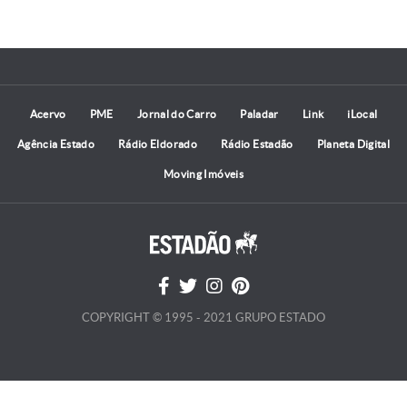
Acervo
PME
Jornal do Carro
Paladar
Link
iLocal
Agência Estado
Rádio Eldorado
Rádio Estadão
Planeta Digital
Moving Imóveis
COPYRIGHT © 1995 - 2021 GRUPO ESTADO