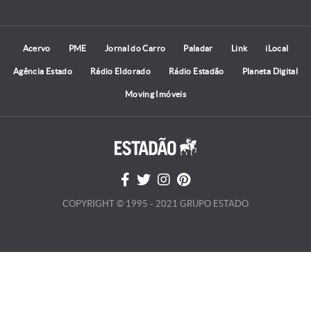
Acervo
PME
Jornal do Carro
Paladar
Link
iLocal
Agência Estado
Rádio Eldorado
Rádio Estadão
Planeta Digital
Moving Imóveis
COPYRIGHT © 1995 - 2021 GRUPO ESTADO