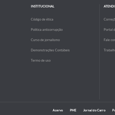
INSTITUCIONAL
ATEND
Código de ética
Correç
Politica anticorrupção
Portal 
Curso de jornalismo
Fale co
Demonstrações Contábeis
Trabalh
Termo de uso
Acervo
PME
Jornal do Carro
P