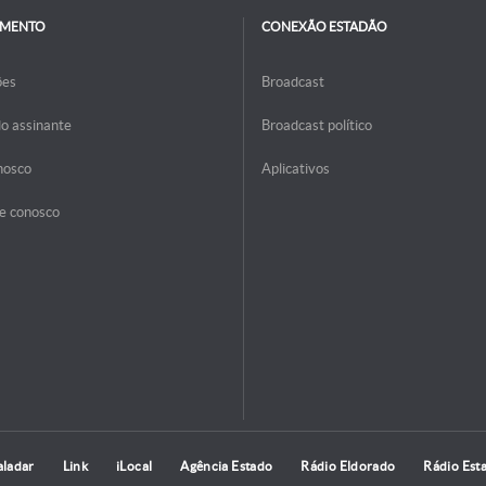
IMENTO
CONEXÃO ESTADÃO
ões
Broadcast
do assinante
Broadcast político
nosco
Aplicativos
e conosco
aladar
Link
iLocal
Agência Estado
Rádio Eldorado
Rádio Est