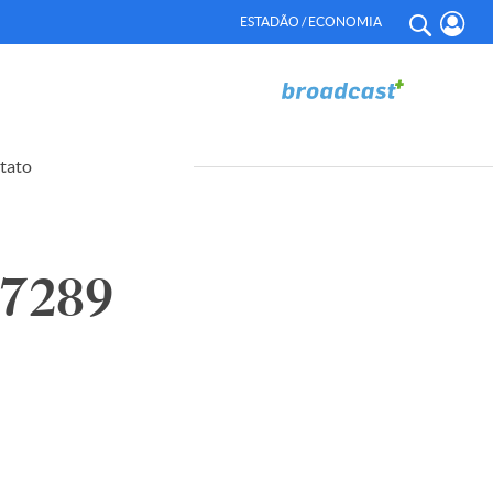
ESTADÃO / ECONOMIA
tato
67289