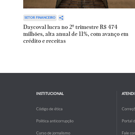
SETOR FINANCEIRO
Daycoval lucra no 2º trimestre R$ 474
milhões, alta anual de 11%, com avanço em
crédito e receitas
INSTITUCIONAL
ATEND
Código de ética
Correç
Politica anticorrupção
Portal 
Curso de jornalismo
Fale co