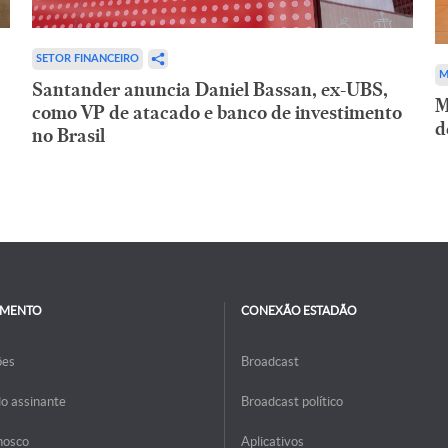
SETOR FINANCEIRO
M
Santander anuncia Daniel Bassan, ex-UBS,
M
como VP de atacado e banco de investimento
d
no Brasil
IMENTO
CONEXÃO ESTADÃO
ões
Broadcast
do assinante
Broadcast político
nosco
Aplicativos