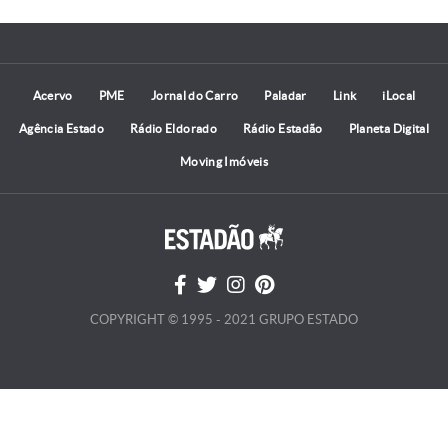
Acervo
PME
Jornal do Carro
Paladar
Link
iLocal
Agência Estado
Rádio Eldorado
Rádio Estadão
Planeta Digital
Moving Imóveis
COPYRIGHT © 1995 - 2021 GRUPO ESTADO