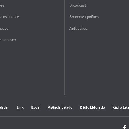
ões
Broadcast
do assinante
Broadcast político
nosco
Aplicativos
e conosco
aladar
Link
iLocal
Agência Estado
Rádio Eldorado
Rádio Est