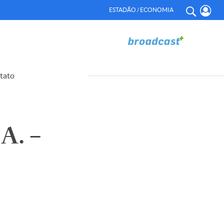
ESTADÃO / ECONOMIA
tato
A. –