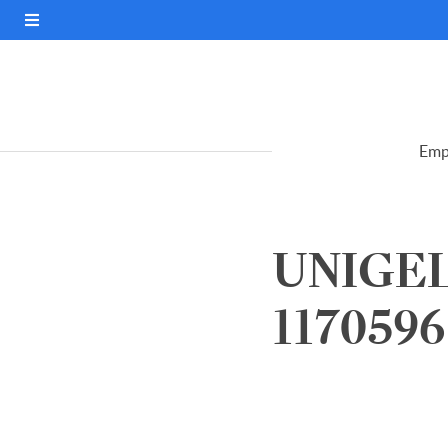
Emp
UNIGEL
1170596