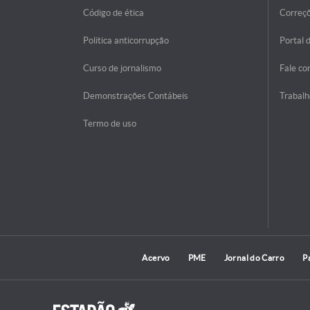
Código de ética
Correç
Politica anticorrupção
Portal 
Curso de jornalismo
Fale co
Demonstrações Contábeis
Trabalh
Termo de uso
Acervo
PME
Jornal do Carro
P