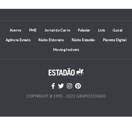
Acervo
PME
Jornal do Carro
Paladar
Link
iLocal
Agência Estado
Rádio Eldorado
Rádio Estadão
Planeta Digital
Moving Imóveis
COPYRIGHT © 1995 - 2021 GRUPO ESTADO