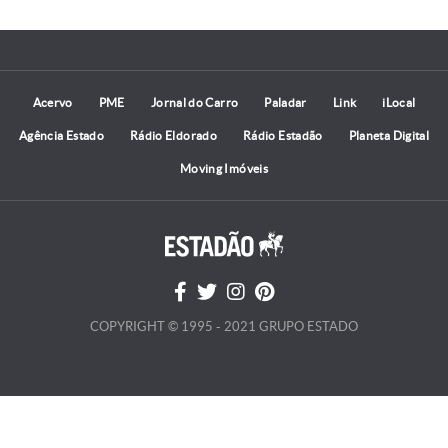
Acervo
PME
Jornal do Carro
Paladar
Link
iLocal
Agência Estado
Rádio Eldorado
Rádio Estadão
Planeta Digital
Moving Imóveis
COPYRIGHT © 1995 - 2021 GRUPO ESTADO