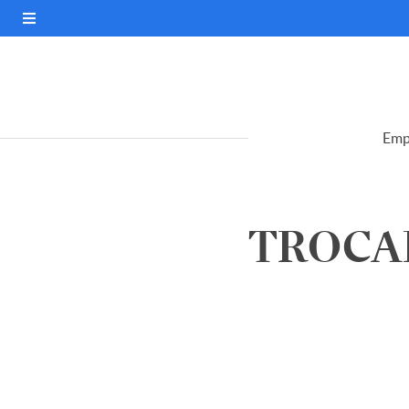
Emp
TROCAF