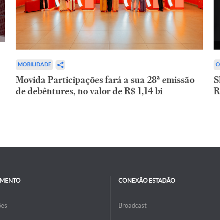
C
MOBILIDADE
S
Movida Participações fará a sua 28ª emissão
R
de debêntures, no valor de R$ 1,14 bi
IMENTO
CONEXÃO ESTADÃO
ões
Broadcast