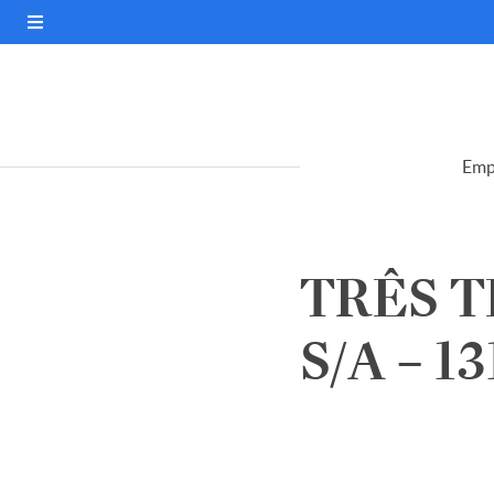
Emp
TRÊS 
S/A – 1