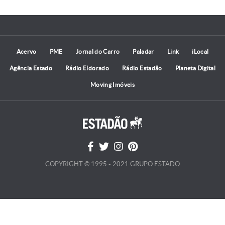
Acervo
PME
Jornal do Carro
Paladar
Link
iLocal
Agência Estado
Rádio Eldorado
Rádio Estadão
Planeta Digital
Moving Imóveis
COPYRIGHT © 1995 - 2021 GRUPO ESTADO