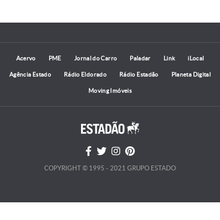
Acervo
PME
Jornal do Carro
Paladar
Link
iLocal
Agência Estado
Rádio Eldorado
Rádio Estadão
Planeta Digital
Moving Imóveis
COPYRIGHT © 1995 - 2021 GRUPO ESTADO