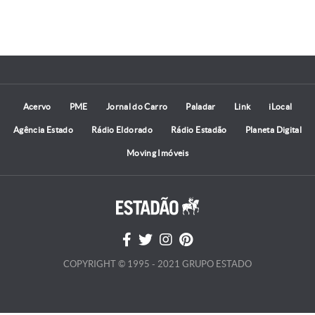
Acervo
PME
Jornal do Carro
Paladar
Link
iLocal
Agência Estado
Rádio Eldorado
Rádio Estadão
Planeta Digital
Moving Imóveis
COPYRIGHT © 1995 - 2021 GRUPO ESTADO