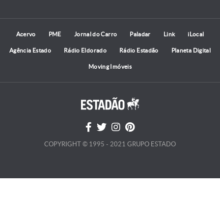
Acervo
PME
Jornal do Carro
Paladar
Link
iLocal
Agência Estado
Rádio Eldorado
Rádio Estadão
Planeta Digital
Moving Imóveis
COPYRIGHT © 1995 - 2021 GRUPO ESTADO