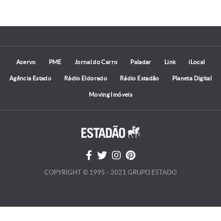
Acervo
PME
Jornal do Carro
Paladar
Link
iLocal
Agência Estado
Rádio Eldorado
Rádio Estadão
Planeta Digital
Moving Imóveis
COPYRIGHT © 1995 - 2021 GRUPO ESTADO